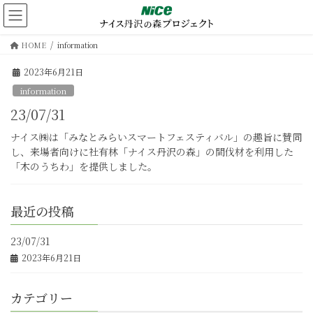
コ
ナ
ン
ビ
テ
ゲ
HOME
information
ン
ー
ツ
シ
2023年6月21日
へ
ョ
information
ス
ン
キ
に
23/07/31
ッ
移
ナイス㈱は「みなとみらいスマートフェスティバル」の趣旨に賛同
プ
動
し、来場者向けに社有林「ナイス丹沢の森」の間伐材を利用した
「木のうちわ」を提供しました。
最近の投稿
23/07/31
2023年6月21日
カテゴリー